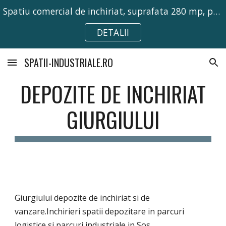
Spatiu comercial de inchiriat, suprafata 280 mp, pretabil pentru activitati comerciale, birouri sau depozitare.
Skip to main content
Skip to navigation
DETALII
SPATII-INDUSTRIALE.RO
DEPOZITE DE INCHIRIAT
GIURGIULUI
Giurgiului depozite de inchiriat si de
vanzare.Inchirieri spatii depozitare in parcuri
logistice si parcuri industriale in Sos