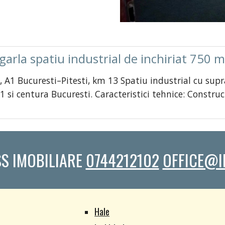
arla spatiu industrial de inchiriat 750 
a, A1 Bucuresti–Pitesti, km 13 Spatiu industrial cu sup
1 si centura Bucuresti. Caracteristici tehnice: Constru
S IMOBILIARE
0744212102
OFFICE@I
Hale