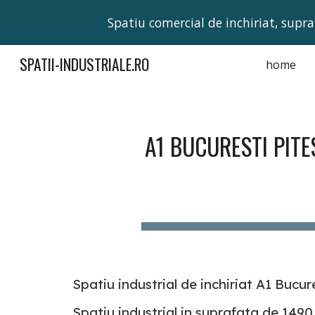
Spatiu comercial de inchiriat, supra
Sk
SPATII-INDUSTRIALE.RO
home
A1 BUCURESTI PITE
Spatiu industrial de inchiriat A1 Bucure
Spatiu industrial in suprafata de 149