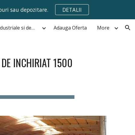
ouri sau depozitare.
DETALII
ion
Hale,spatii industriale si depozite de vanzare Bucuresti
Adauga Oferta
More
 DE INCHIRIAT 1500