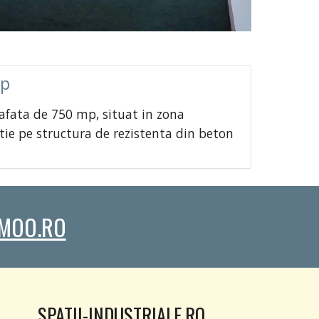
mp
rafata de 750 mp, situat in zona
ctie pe structura de rezistenta din beton
MOO.RO
SPATII-INDUSTRIALE.RO