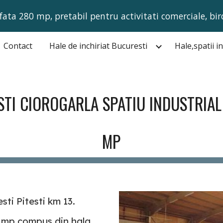
fata 280 mp, pretabil pentru activitati comerciale, bir
ip to main content
Skip to navigat
Contact
Hale de inchiriat Bucuresti
STI CIOROGARLA SPATIU INDUSTRIAL
MP
sti Pitesti km 13.
0 mp compus din hala