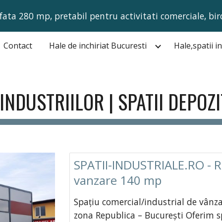
fata 280 mp, pretabil pentru activitati comerciale, bir
ip to main content
Skip to navigat
Contact
Hale de inchiriat Bucuresti
 INDUSTRIILOR | SPATII DEPOZ
SPATII-INDUSTRIALE.RO - Re
vanzare 140 mp
Spațiu comercial/industrial de vânza
zona Republica – București Oferim s