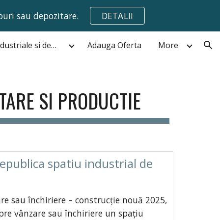
ouri sau depozitare.
DETALII
ion
Hale,spatii industriale si depozite de vanzare Bucuresti
Adauga Oferta
More
ITARE SI PRODUCTIE
publica spatiu industrial de
re sau închiriere – construcție nouă 2025,
pre vânzare sau închiriere un spațiu