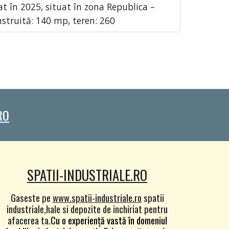
at în 2025, situat în zona Republica –
nstruită: 140 mp, teren: 260
RO
SPATII-INDUSTRIALE.RO
Gaseste pe
www.spatii-industriale.ro
spatii
industriale,hale si depozite de inchiriat pentru
afacerea ta.
Cu o experiență vastă în domeniul