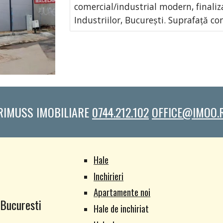
comercial/industrial modern, finaliz
Industriilor, București. Suprafață co
RIMUSS IMOBILIARE
0744.212.102
OFFICE@IMOO.
Hale
Inchirieri
Apartamente noi
 Bucuresti
Hale de inchiriat