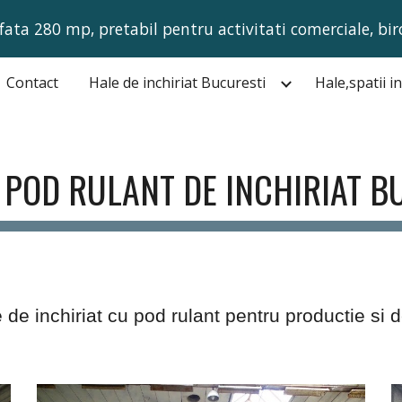
fata 280 mp, pretabil pentru activitati comerciale, bir
ip to main content
Skip to navigat
Contact
Hale de inchiriat Bucuresti
 POD RULANT DE INCHIRIAT B
e de inchiriat cu pod rulant pentru productie si d