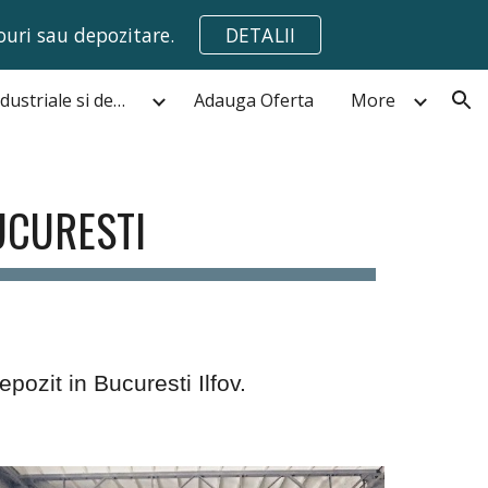
ouri sau depozitare.
DETALII
ion
Hale,spatii industriale si depozite de vanzare Bucuresti
Adauga Oferta
More
UCURESTI
epozit in Bucuresti Ilfov.