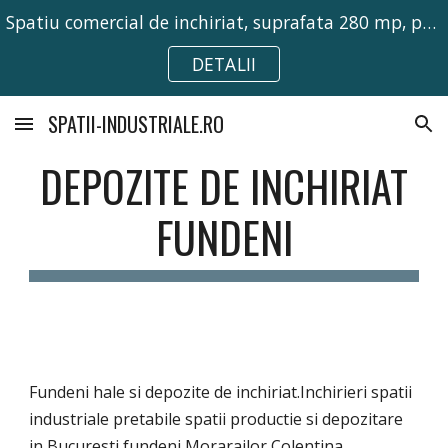
Spatiu comercial de inchiriat, suprafata 280 mp, pretabil pentru activitati comerciale, birouri sau depozitare.
Skip to main content
Skip to navigation
DETALII
SPATII-INDUSTRIALE.RO
DEPOZITE DE INCHIRIAT
FUNDENI
Fundeni hale si depozite de inchiriat.Inchirieri spatii
industriale pretabile spatii productie si depozitare
in Bucuresti fundeni Morarailor Colentina